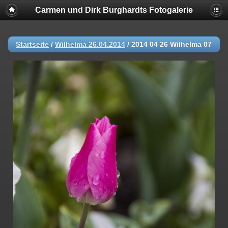
Carmen und Dirk Burghardts Fotogalerie
Startseite
/
Wilhelma 26.04.2014
/
2014 04 26 Wilhelma 07